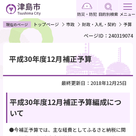
こ
の
防災・防犯
目的別検索
メニュー
ペ
トップページ
市政
財政・入札・契約
予算
現在のページ
ー
ページID：240319074
ジ
の
本
先
文
平成30年度12月補正予算
頭
こ
で
こ
す
か
最終更新日：2018年12月25日
ら
平成30年度12月補正予算編成につ
いて
●今補正予算では、主な経費としてふるさと納税に関