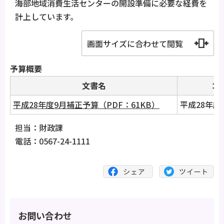
海部地域消費生活センターの開設準備に必要な経費を
計上しています。
画面サイズに合わせて閲覧
予算概要
文書名
コ
平成28年度9月補正予算（PDF：61KB）
平成28年度
担当：財政課
電話：0567-24-1111
お問い合わせ