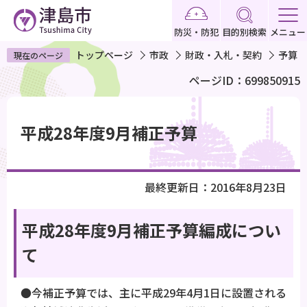
こ
の
防災・防犯
目的別検索
メニュー
ペ
トップページ
市政
財政・入札・契約
予算
現在のページ
ー
ページID：699850915
ジ
の
本
先
文
平成28年度9月補正予算
頭
こ
で
こ
す
か
最終更新日：2016年8月23日
ら
平成28年度9月補正予算編成につい
て
●今補正予算では、主に平成29年4月1日に設置される