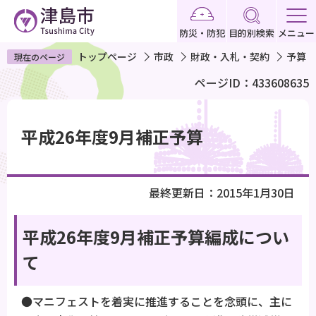
こ
の
防災・防犯
目的別検索
メニュー
ペ
トップページ
市政
財政・入札・契約
予算
現在のページ
ー
ページID：433608635
ジ
の
本
先
文
平成26年度9月補正予算
頭
こ
で
こ
す
か
最終更新日：2015年1月30日
ら
平成26年度9月補正予算編成につい
て
●マニフェストを着実に推進することを念頭に、主に