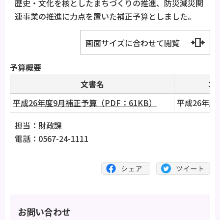
歴史・文化を核としたまちづくりの推進、防災減災関
連事業の推進に力点を置いた補正予算としました。
画面サイズに合わせて閲覧
予算概要
文書名
コ
平成26年度9月補正予算（PDF：61KB）
平成26年度
担当：財政課
電話：0567-24-1111
お問い合わせ