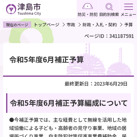
こ
の
防災・防犯
目的別検索
メニュー
ペ
トップページ
市政
財政・入札・契約
予算
現在のページ
ー
ページID：341187591
ジ
の
本
先
文
令和5年度6月補正予算
頭
こ
で
こ
す
か
最終更新日：2023年6月29日
ら
令和5年度6月補正予算編成について
●今補正予算では、主な経費として無線を活用した地
域協働による子ども・高齢者の見守り事業、地域の居
場所づくり事業、自主防犯対策促進事業費補助金、民