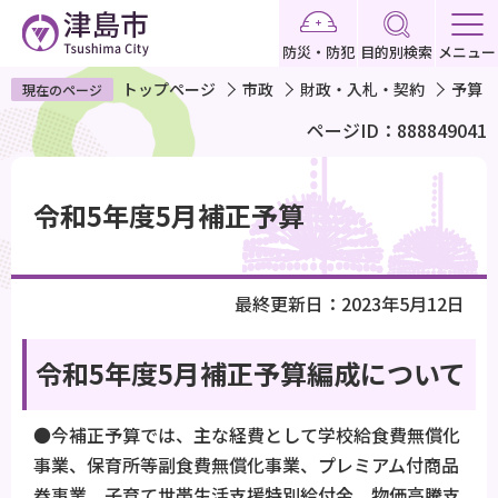
こ
の
防災・防犯
目的別検索
メニュー
ペ
トップページ
市政
財政・入札・契約
予算
現在のページ
ー
ページID：888849041
ジ
の
本
先
文
令和5年度5月補正予算
頭
こ
で
こ
す
か
最終更新日：2023年5月12日
ら
令和5年度5月補正予算編成について
●今補正予算では、主な経費として学校給食費無償化
事業、保育所等副食費無償化事業、プレミアム付商品
券事業、子育て世帯生活支援特別給付金、物価高騰支