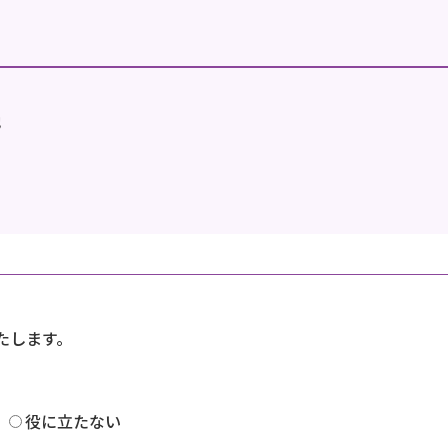
地
たします。
役に立たない