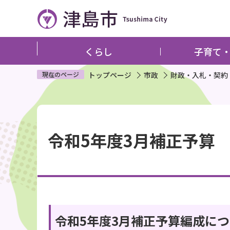
こ
の
ペ
ー
くらし
子育て
ジ
の
現在のページ
トップページ
市政
財政・入札・契約
先
頭
本
で
文
す
令和5年度3月補正予算
こ
こ
か
ら
令和5年度3月補正予算編成に