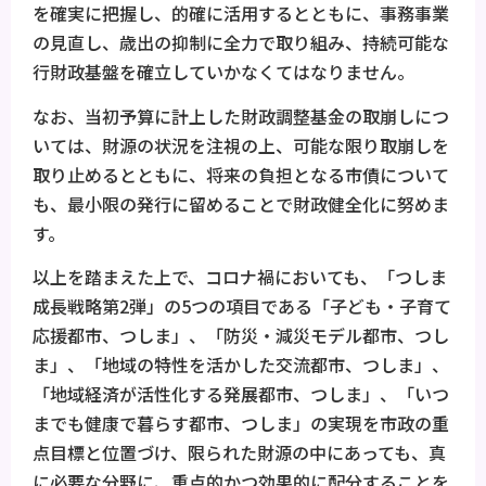
を確実に把握し、的確に活用するとともに、事務事業
の見直し、歳出の抑制に全力で取り組み、持続可能な
行財政基盤を確立していかなくてはなりません。
なお、当初予算に計上した財政調整基金の取崩しにつ
いては、財源の状況を注視の上、可能な限り取崩しを
取り止めるとともに、将来の負担となる市債について
も、最小限の発行に留めることで財政健全化に努めま
す。
以上を踏まえた上で、コロナ禍においても、「つしま
成長戦略第2弾」の5つの項目である「子ども・子育て
応援都市、つしま」、「防災・減災モデル都市、つし
ま」、「地域の特性を活かした交流都市、つしま」、
「地域経済が活性化する発展都市、つしま」、「いつ
までも健康で暮らす都市、つしま」の実現を市政の重
点目標と位置づけ、限られた財源の中にあっても、真
に必要な分野に、重点的かつ効果的に配分することを