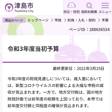
こ
の
防災・防犯
目的別検索
メニュー
ペ
トップページ
市政
財政・入札・契約
予算
現在のページ
ー
ページID：288636534
ジ
の
本
先
文
令和3年度当初予算
頭
こ
で
こ
す
か
最終更新日：2021年3月25日
ら
令和3年度の財政見通しについては、歳入面において
は、新型コロナウイルスの影響による大幅な市税の減
収が見込まれます。一方で、地方交付税は、国の地方
財政計画では前年度の総額を上回っており、本市では
前年度交付額と同程度の確保が見込まれます。