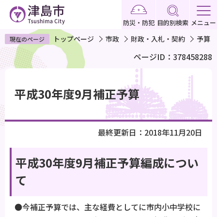
こ
の
防災・防犯
目的別検索
メニュー
ペ
トップページ
市政
財政・入札・契約
予算
現在のページ
ー
ページID：378458288
ジ
の
本
先
文
平成30年度9月補正予算
頭
こ
で
こ
す
か
最終更新日：2018年11月20日
ら
平成30年度9月補正予算編成につい
て
●今補正予算では、主な経費としてに市内小中学校に