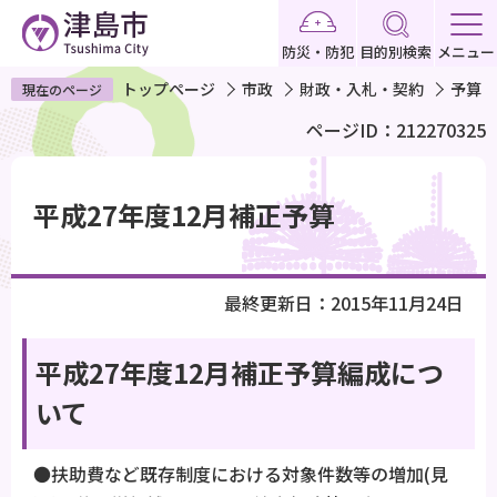
こ
の
防災・防犯
目的別検索
メニュー
ペ
トップページ
市政
財政・入札・契約
予算
現在のページ
ー
ページID：212270325
ジ
の
本
先
文
平成27年度12月補正予算
頭
こ
で
こ
す
か
最終更新日：2015年11月24日
ら
平成27年度12月補正予算編成につ
いて
●扶助費など既存制度における対象件数等の増加(見