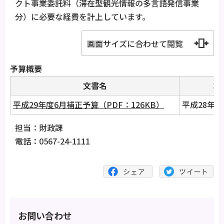
クト事業委託料（滞在型観光情報の多言語発信事業
分）に必要な経費を計上しています。
画面サイズに合わせて閲覧
予算概要
文書名
コ
平成29年度6月補正予算（PDF：126KB）
平成28年
担当：財政課
電話：0567-24-1111
お問い合わせ