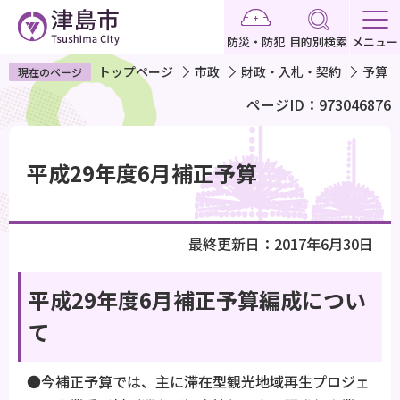
こ
の
防災・防犯
目的別検索
メニュー
ペ
トップページ
市政
財政・入札・契約
予算
現在のページ
ー
ページID：973046876
ジ
の
本
先
文
平成29年度6月補正予算
頭
こ
で
こ
す
か
最終更新日：2017年6月30日
ら
平成29年度6月補正予算編成につい
て
●今補正予算では、主に滞在型観光地域再生プロジェ