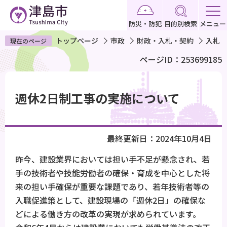
こ
の
防災・防犯
目的別検索
メニュー
ペ
トップページ
市政
財政・入札・契約
入札・
現在のページ
ー
ページID：253699185
ジ
の
本
先
文
週休2日制工事の実施について
頭
こ
で
こ
す
か
最終更新日：2024年10月4日
ら
昨今、建設業界においては担い手不足が懸念され、若
手の技術者や技能労働者の確保・育成を中心とした将
来の担い手確保が重要な課題であり、若年技術者等の
入職促進策として、建設現場の「週休2日」の確保な
どによる働き方の改革の実現が求められています。