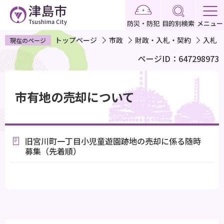
こ
の
防災・防犯
目的別検索
メニュー
ペ
トップページ
市政
財政・入札・契約
入札・
現在のページ
ー
ページID：647298973
ジ
の
本
先
文
市有地の売却について
頭
こ
で
こ
す
か
旧宮川町一丁目小児童遊園跡地の売却に係る随時
ら
募集（先着順）