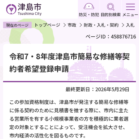
こ
の
防災・防犯
目的別検索
メニュー
ペ
トップページ
市政
財政・入札・契約
入札・
現在のページ
ー
ページID：458876716
ジ
の
本
先
令和7・8年度津島市簡易な修繕等契
文
頭
こ
約者希望登録申請
で
こ
す
か
最終更新日：2026年5月29日
ら
この参加資格制度は、津島市が発注する簡易な修繕等
に係る契約のために見積書を徴する際に、市内に主た
る営業所を有する小規模事業者の方を積極的に業者選
定の対象とすることによって、受注機会を拡大させ、
市内経済の活性化を図るものです。