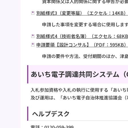
資本関係又は人的関係に関する申告が必
別紙様式3（変更等届）（エクセル：14KB
申請した事項を変更する場合に使用しま
別紙様式4（技術者名簿）（エクセル：68K
申請要領【設計コンサル】（PDF：595KB
申請の要件や方法、受付期間のほか、津
あいち電子調達共同システム（C
入札参加資格や入札の執行に使用する「あいち
及び運用は、「あいち電子自治体推進協議会（
ヘルプデスク
電話：0120-059-399