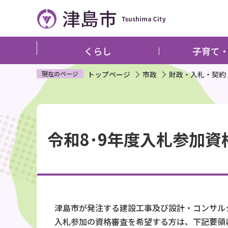
こ
の
ペ
ー
くらし
子育て
ジ
の
現在のページ
トップページ
市政
財政・入札・契約
先
頭
本
で
文
す
令和8･9年度入札参加
こ
こ
か
ら
津島市が発注する建設工事及び設計・コンサル
入札参加の資格審査を希望する方は、下記要領に