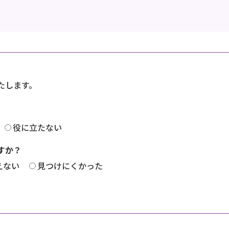
たします。
役に立たない
すか？
えない
見つけにくかった