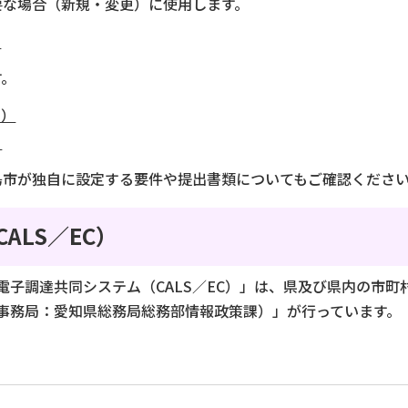
要な場合（新規・変更）に使用します。
）
す。
B）
）
島市が独自に設定する要件や提出書類についてもご確認くださ
ALS／EC）
電子調達共同システム（CALS／EC）」は、県及び県内の市
事務局：愛知県総務局総務部情報政策課）」が行っています。