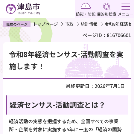
こ
の
防災・防犯
目的別検索
メニュー
ペ
トップページ
市政
統計情報
令和8年経済セ
現在のページ
ー
ページID：816706601
ジ
の
本
先
令和8年経済センサス-活動調査を実
文
頭
こ
施します！
で
こ
す
か
最終更新日：2026年7月1日
ら
経済センサス-活動調査とは？
経済活動の実態を把握するため、全国すべての事業
所・企業を対象に実施する5年に一度の「経済の国勢