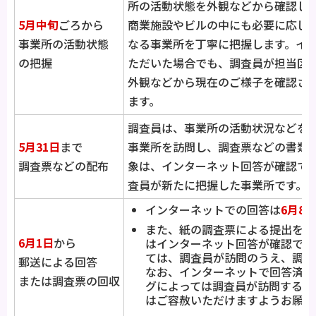
所の活動状態を外観などから確認し
5月中旬
ごろから
商業施設やビルの中にも必要に応じ
事業所の活動状態
なる事業所を丁寧に把握します。イ
の把握
ただいた場合でも、調査員が担当区
外観などから現在のご様子を確認さ
ます。
調査員は、事業所の活動状況などを
5月31日
まで
事業所を訪問し、調査票などの書類
調査票などの配布
象は、インターネット回答が確認で
査員が新たに把握した事業所です。
インターネットでの回答は
6月8日
また、紙の調査票による提出を希
6月1日
から
はインターネット回答が確認でき
ては、調査員が訪問のうえ、調査
郵送による回答
なお、インターネットで回答済み
または調査票の回収
グによっては調査員が訪問するこ
はご容赦いただけますようお願い