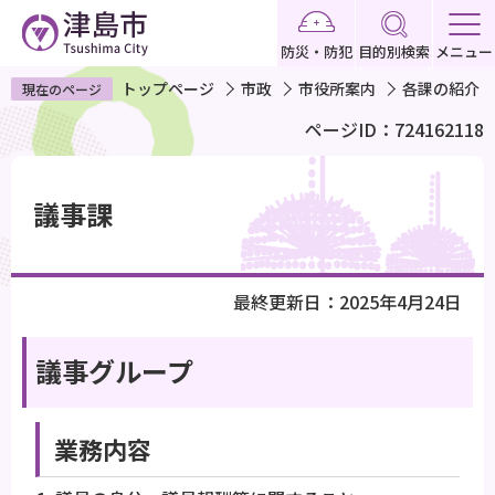
こ
の
防災・防犯
目的別検索
メニュー
ペ
トップページ
市政
市役所案内
各課の紹介
現在のページ
ー
ページID：724162118
ジ
の
本
先
文
議事課
頭
こ
で
こ
す
か
最終更新日：2025年4月24日
ら
議事グループ
業務内容