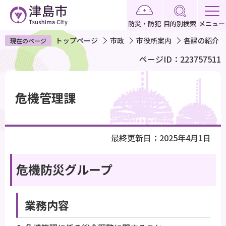
こ
の
防災・防犯
目的別検索
メニュー
ペ
トップページ
市政
市役所案内
各課の紹介
現在のページ
ー
ページID：223757511
ジ
の
本
先
文
危機管理課
頭
こ
で
こ
す
か
最終更新日：2025年4月1日
ら
危機防災グループ
業務内容