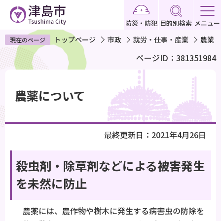
こ
の
防災・防犯
目的別検索
メニュー
ペ
トップページ
市政
就労・仕事・産業
農業
現在のページ
ー
ページID：381351984
ジ
の
本
先
文
農薬について
頭
こ
で
こ
す
か
最終更新日：2021年4月26日
ら
殺虫剤・除草剤などによる被害発生
を未然に防止
農薬には、農作物や樹木に発生する病害虫の防除を