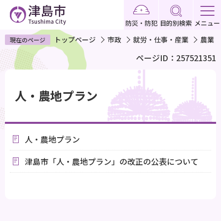
こ
の
防災・防犯
目的別検索
メニュー
ペ
トップページ
市政
就労・仕事・産業
農業
現在のページ
ー
ページID：257521351
ジ
の
本
先
文
人・農地プラン
頭
こ
で
こ
す
か
人・農地プラン
ら
津島市「人・農地プラン」の改正の公表について