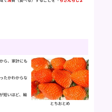
域で
消
費（食べる）することを「
ちさんちしょ
から、家計にも
ったかわからな
が短いほど、輸
とちおとめ