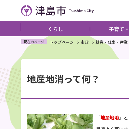
こ
の
ペ
ー
くらし
子育て
ジ
の
現在のページ
トップページ
市政
就労・仕事・産業
先
頭
本
で
文
す
地産地消って何？
こ
こ
か
ら
「
地産地消
」と