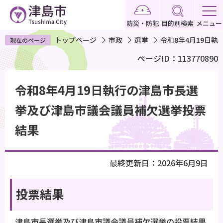
こ
の
防災・防犯
目的別検索
メニュー
ペ
トップページ
市政
選挙
令和8年4月19日
現在のページ
ー
ページID：113770890
ジ
の
本
先
令和8年4月19日執行の津島市長選
文
頭
こ
挙及び津島市議会議員補欠選挙投票
で
こ
結果
す
か
ら
最終更新日：2026年6月9日
投票結果
津島市長選挙及び津島市議会議員補欠選挙の投票結果