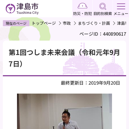
こ
の
防災・防犯
目的別検索
メニュー
ペ
トップページ
市政
まちづくり・計画
津島市
現在のページ
ー
ページID：440890617
ジ
の
本
先
第1回つしま未来会議（令和元年9月
文
頭
こ
7日）
で
こ
す
か
最終更新日：2019年9月20日
ら