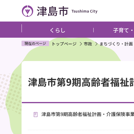
こ
の
ペ
ー
くらし
子育て
ジ
の
現在のページ
トップページ
市政
まちづくり・計画
先
頭
本
で
文
す
津島市第9期高齢者福祉
こ
こ
か
ら
津島市第9期高齢者福祉計画・介護保険事