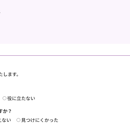
地
たします。
役に立たない
すか？
えない
見つけにくかった