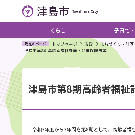
こ
の
ペ
ー
くらし
子育て
ジ
の
現在のページ
トップページ
市政
まちづくり・計画
津島市第8期高齢者福祉計画・介護保険事業
先
頭
で
本
す
文
津島市第8期高齢者福祉
こ
こ
か
ら
令和3年度から3年間を第8期として、高齢者