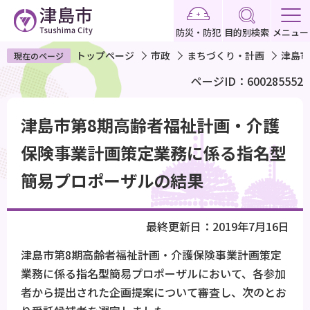
こ
の
防災・防犯
目的別検索
メニュー
ペ
トップページ
市政
まちづくり・計画
津島市
現在のページ
ー
ページID：600285552
ジ
の
本
先
津島市第8期高齢者福祉計画・介護
文
頭
こ
保険事業計画策定業務に係る指名型
で
こ
簡易プロポーザルの結果
す
か
ら
最終更新日：2019年7月16日
津島市第8期高齢者福祉計画・介護保険事業計画策定
業務に係る指名型簡易プロポーザルにおいて、各参加
者から提出された企画提案について審査し、次のとお