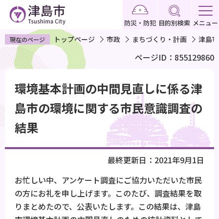
こ
の
防災・防犯
目的別検索
メニュー
ペ
トップページ
市政
まちづくり・計画
津島市
現在のページ
ー
ページID：855129860
ジ
の
本
先
環境基本計画の中間見直しに係る津
文
頭
こ
島市の環境に関する市民意識調査の
で
こ
結果
す
か
ら
最終更新日：2021年9月1日
お忙しい中、アンケート調査にご協力いただいた市民
の方にお礼を申し上げます。このたび、調査結果を取
りまとめたので、公表いたします。この結果は、津島