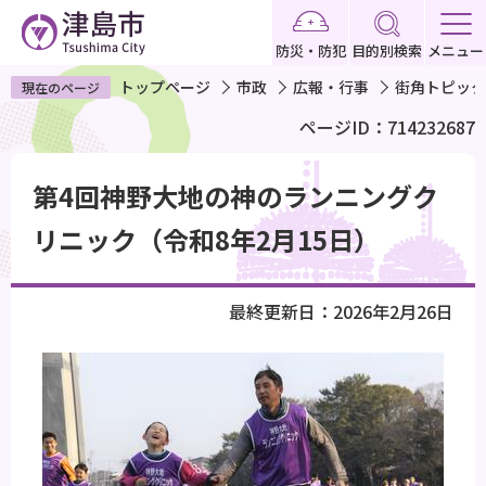
こ
の
防災・防犯
目的別検索
メニュー
ペ
トップページ
市政
広報・行事
街角トピック
現在のページ
ー
ページID：714232687
ジ
の
本
先
第4回神野大地の神のランニングク
文
頭
こ
リニック（令和8年2月15日）
で
こ
す
か
最終更新日：2026年2月26日
ら