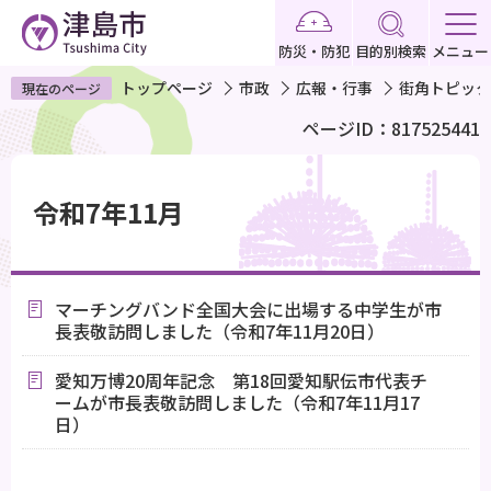
こ
の
防災・防犯
目的別検索
メニュー
ペ
トップページ
市政
広報・行事
街角トピック
現在のページ
ー
ページID：817525441
ジ
の
本
先
文
令和7年11月
頭
こ
で
こ
す
か
マーチングバンド全国大会に出場する中学生が市
ら
長表敬訪問しました（令和7年11月20日）
愛知万博20周年記念 第18回愛知駅伝市代表チ
ームが市長表敬訪問しました（令和7年11月17
日）