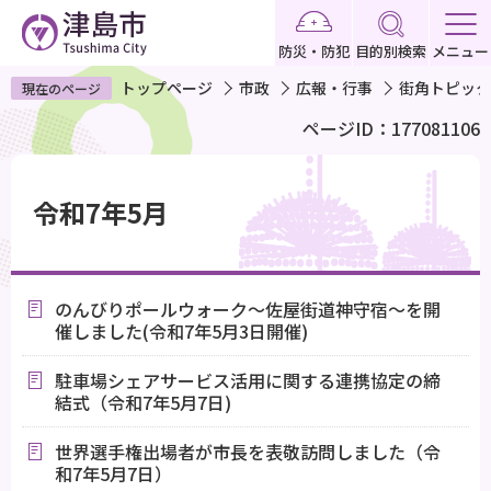
こ
の
防災・防犯
目的別検索
メニュー
ペ
トップページ
市政
広報・行事
街角トピック
現在のページ
ー
ページID：177081106
ジ
の
本
先
文
令和7年5月
頭
こ
で
こ
す
か
のんびりポールウォーク～佐屋街道神守宿～を開
ら
催しました(令和7年5月3日開催)
駐車場シェアサービス活用に関する連携協定の締
結式（令和7年5月7日)
世界選手権出場者が市長を表敬訪問しました（令
和7年5月7日）