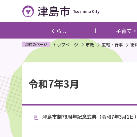
こ
の
ペ
ー
くらし
子育て
ジ
の
現在のページ
トップページ
市政
広報・行事
街
先
頭
本
で
文
す
令和7年3月
こ
こ
か
ら
津島市制78周年記念式典（令和7年3月1日