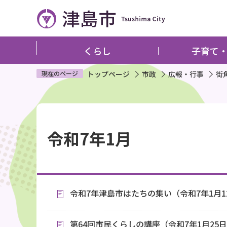
こ
の
ペ
ー
くらし
子育て
ジ
の
現在のページ
トップページ
市政
広報・行事
街
先
頭
本
で
文
す
令和7年1月
こ
こ
か
ら
令和7年津島市はたちの集い（令和7年1月1
第64回市民くらしの講座（令和7年1月25