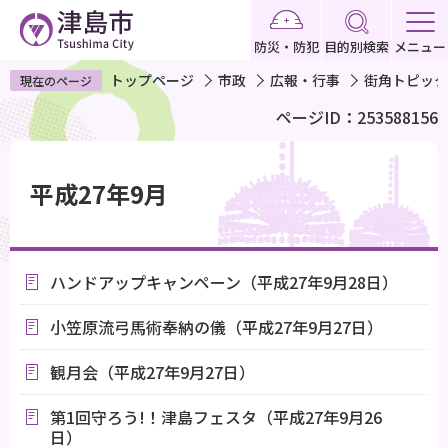
こ
の
防災・防犯
目的別検索
メニュー
ペ
トップページ
市政
広報・行事
街角トピック
現在のページ
ー
ページID：253588156
ジ
の
本
先
文
平成27年9月
頭
こ
で
こ
す
か
ハンドアップキャンペーン（平成27年9月28日）
ら
小笠原流弓馬術奉納の儀（平成27年9月27日）
観月会（平成27年9月27日）
第1回守ろう!！津島フェスタ（平成27年9月26
日）