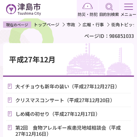
こ
の
防災・防犯
目的別検索
メニュー
ペ
トップページ
市政
広報・行事
街角トピック
現在のページ
ー
ページID：986851033
ジ
の
本
先
文
平成27年12月
頭
こ
で
こ
す
か
大イチョウも新年の装い（平成27年12月27日）
ら
クリスマスコンサート（平成27年12月20日）
しめ縄の初せり（平成27年12月17日）
第2回 食物アレルギー疾患児地域相談会（平成
27年12月16日）