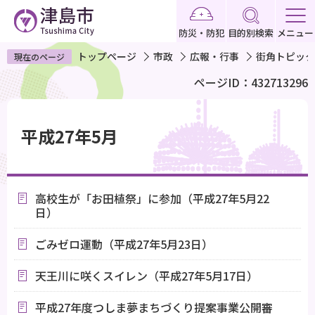
こ
の
防災・防犯
目的別検索
メニュー
ペ
トップページ
市政
広報・行事
街角トピック
現在のページ
ー
ページID：432713296
ジ
の
本
先
文
平成27年5月
頭
こ
で
こ
す
か
高校生が「お田植祭」に参加（平成27年5月22
ら
日）
ごみゼロ運動（平成27年5月23日）
天王川に咲くスイレン（平成27年5月17日）
平成27年度つしま夢まちづくり提案事業公開審