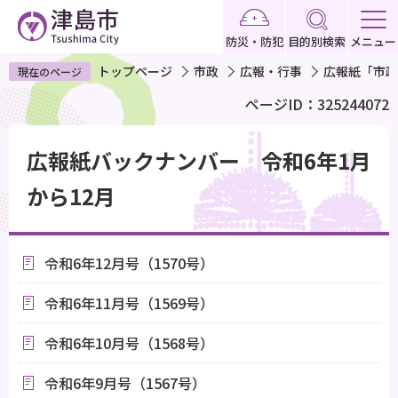
こ
の
防災・防犯
目的別検索
メニュー
ペ
トップページ
市政
広報・行事
広報紙「市政
現在のページ
ー
ページID：325244072
ジ
の
本
先
広報紙バックナンバー 令和6年1月
文
頭
こ
から12月
で
こ
す
か
ら
令和6年12月号（1570号）
令和6年11月号（1569号）
令和6年10月号（1568号）
令和6年9月号（1567号）