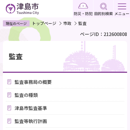
こ
の
防災・防犯
目的別検索
メニュー
ペ
トップページ
市政
監査
現在のページ
ー
ページID：212600808
ジ
の
本
先
文
監査
頭
こ
で
こ
す
か
監査事務局の概要
ら
監査の種類
津島市監査基準
監査等執行計画