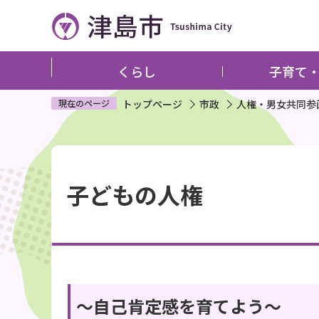
こ
の
ペ
ー
くらし
子育て
ジ
の
現在のページ
トップページ
市政
人権・男女共同参
先
頭
本
で
文
す
子どもの人権
こ
こ
か
ら
～自己肯定感を育てよう～