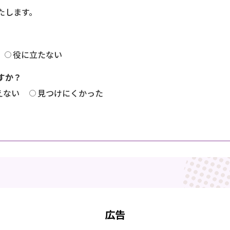
たします。
役に立たない
すか？
えない
見つけにくかった
広告