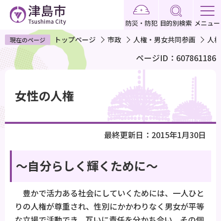
こ
の
防災・防犯
目的別検索
メニュー
ペ
トップページ
市政
人権・男女共同参画
人権
現在のページ
ー
ページID：607861186
ジ
の
本
先
文
女性の人権
頭
こ
で
こ
す
か
最終更新日：2015年1月30日
ら
～自分らしく輝くために～
豊かで活力ある社会にしていくためには、一人ひと
りの人権が尊重され、性別にかかわりなく男女が平等
な立場で活動でき、互いに責任を分かち合い、その個