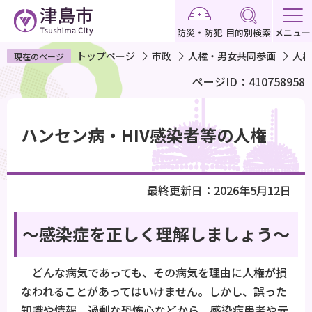
こ
の
防災・防犯
目的別検索
メニュー
ペ
トップページ
市政
人権・男女共同参画
人権
現在のページ
ー
ページID：410758958
ジ
の
本
先
文
ハンセン病・HIV感染者等の人権
頭
こ
で
こ
す
か
最終更新日：2026年5月12日
ら
～感染症を正しく理解しましょう～
どんな病気であっても、その病気を理由に人権が損
なわれることがあってはいけません。しかし、誤った
知識や情報、過剰な恐怖心などから、感染症患者や元