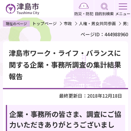
こ
の
防災・防犯
目的別検索
メニュー
ペ
トップページ
市政
人権・男女共同参画
男女
現在のページ
ー
ページID：444988960
ジ
の
本
先
津島市ワーク・ライフ・バランスに
文
頭
こ
関する企業・事務所調査の集計結果
で
こ
報告
す
か
ら
最終更新日：2018年12月18日
企業・事務所の皆さま、調査にご協
力いただきありがとうございまし