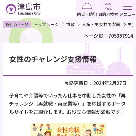
こ
の
防災・防犯
目的別検索
メニュー
ペ
トップページ
市政
人権・男女共同参画
男女
現在のページ
ー
ページID：705357914
ジ
の
本
先
文
女性のチャレンジ支援情報
頭
こ
で
こ
す
か
最終更新日：2024年2月27日
ら
子育てや介護等でいったん仕事を中断した女性の「再
チャレンジ（再就職・再起業等）」を応援するポータ
ルサイトをご紹介します。お役立ち情報が満載です。