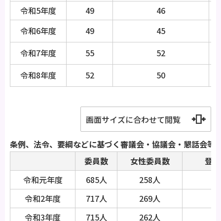
令和5年度
49
46
令和6年度
49
45
令和7年度
55
52
令和8年度
52
50
画面サイズに合わせて閲覧
条例、法令、要綱などに基づく審議会・協議会・懇話会等
委員数
女性委員数
登用
令和元年度
685人
258人
3
令和2年度
717人
269人
3
令和3年度
715人
262人
3