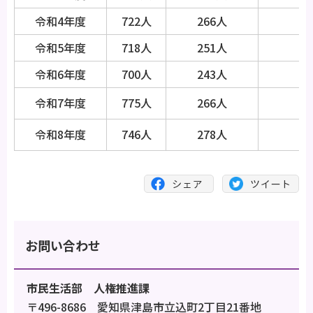
令和4年度
722人
266人
3
令和5年度
718人
251人
3
令和6年度
700人
243人
3
令和7年度
775人
266人
3
令和8年度
746人
278人
3
お問い合わせ
市民生活部 人権推進課
〒496-8686 愛知県津島市立込町2丁目21番地