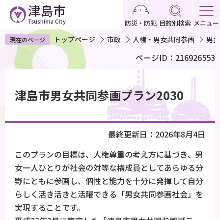
こ
の
防災・防犯
目的別検索
メニュー
ペ
トップページ
市政
人権・男女共同参画
男女
現在のページ
ー
ページID：216926553
ジ
の
本
先
文
津島市男女共同参画プラン2030
頭
こ
で
こ
す
か
最終更新日：2026年8月4日
ら
このプランの目標は、人権尊重の考え方に基づき、男
女一人ひとりが社会の対等な構成員としてあらゆる分
野にともに参画し、個性と能力を十分に発揮して自分
らしく活き活きと活躍できる「男女共同参画社会」を
実現することです。