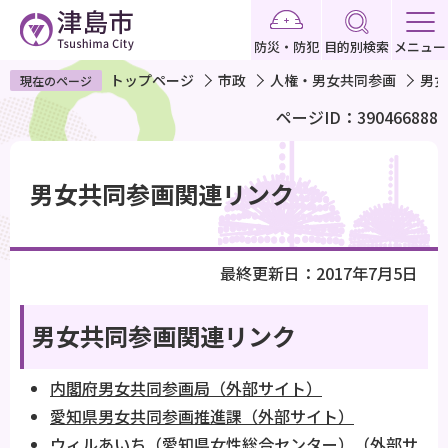
こ
の
防災・防犯
目的別検索
メニュー
ペ
トップページ
市政
人権・男女共同参画
男女
現在のページ
ー
ページID：390466888
ジ
の
本
先
文
男女共同参画関連リンク
頭
こ
で
こ
す
か
最終更新日：2017年7月5日
ら
男女共同参画関連リンク
内閣府男女共同参画局（外部サイト）
愛知県男女共同参画推進課（外部サイト）
ウィルあいち（愛知県女性総合センター）（外部サ