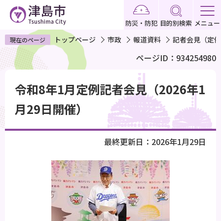
こ
の
防災・防犯
目的別検索
メニュー
ペ
トップページ
市政
報道資料
記者会見（定例
現在のページ
ー
ページID：934254980
ジ
の
本
先
令和8年1月定例記者会見（2026年1
文
頭
こ
月29日開催）
で
こ
す
か
最終更新日：2026年1月29日
ら