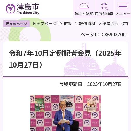
こ
の
防災・防犯
目的別検索
メニュー
ペ
トップページ
市政
報道資料
記者会見（定例
現在のページ
ー
ページID：869937001
ジ
の
本
先
令和7年10月定例記者会見（2025年
文
頭
こ
10月27日）
で
こ
す
か
最終更新日：2025年10月27日
ら