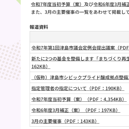
令和7年度当初予算（案）
及び
令和6年度3月補
また、3月の主要催事の一覧をあわせて掲載し
報道資料
令和7年第1回津島市議会定例会提出議案（PDF：
新たに2つの基金を整備します「まちづくり再
162KB）
（仮称）津島市シビックプライド醸成拠点整備工
指定管理者の指定について（PDF：190KB）
令和7年度当初予算（案）（PDF：4,354KB）
令和6年度3月補正（案）（PDF：197KB）
3月の主要催事（PDF：143KB）