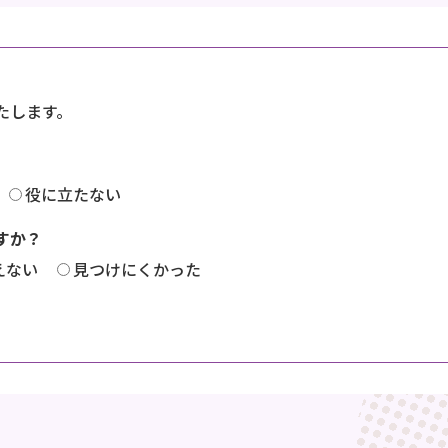
たします。
役に立たない
すか？
えない
見つけにくかった