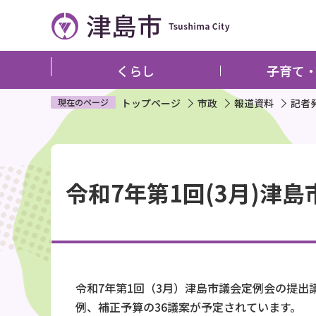
こ
の
ペ
ー
くらし
子育て
ジ
の
現在のページ
トップページ
市政
報道資料
記者
先
頭
本
で
文
す
令和7年第1回(3月)津島
こ
こ
か
ら
令和7年第1回（3月）津島市議会定例会の提
例、補正予算の36議案が予定されています。