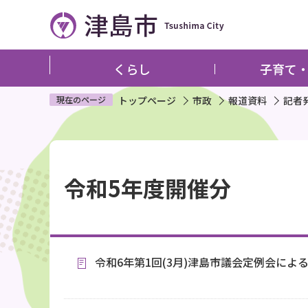
こ
の
ペ
ー
くらし
子育て
ジ
の
現在のページ
トップページ
市政
報道資料
記者
先
頭
本
で
文
す
令和5年度開催分
こ
こ
か
ら
令和6年第1回(3月)津島市議会定例会による記