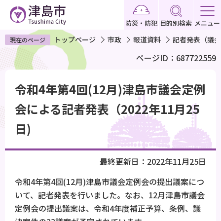
こ
の
防災・防犯
目的別検索
メニュー
ペ
トップページ
市政
報道資料
記者発表（議会
現在のページ
ー
ページID：687722559
ジ
の
本
先
令和4年第4回(12月)津島市議会定例
文
頭
こ
会による記者発表（2022年11月25
で
こ
日)
す
か
ら
最終更新日：2022年11月25日
令和4年第4回(12月)津島市議会定例会の提出議案につ
いて、記者発表を行いました。なお、12月津島市議会
定例会の提出議案は、令和4年度補正予算、条例、議