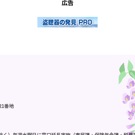
広告
21番地
除く）毎週水曜日に窓口延長実施（市民課・保険年金課・税務