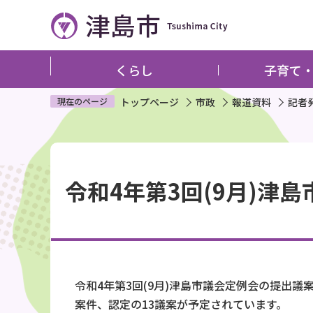
こ
の
ペ
ー
くらし
子育て
ジ
の
現在のページ
トップページ
市政
報道資料
記者
先
頭
本
で
文
す
令和4年第3回(9月)津島
こ
こ
か
ら
令和4年第3回(9月)津島市議会定例会の提出
案件、認定の13議案が予定されています。