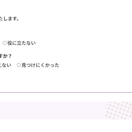
たします。
役に立たない
すか？
えない
見つけにくかった